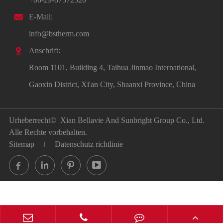

E-Mail:
info@bstherm.com

Anschrift:
Room 1101, Building 4, Taihua Jinmao International,
Gaoxin District, Xi'an City, Shaanxi Province, China
Urheberrecht©
Xian Bellavie And Sunbright Group Co., Ltd.
Alle Rechte vorbehalten.
Sitemap
Datenschutz richtlinie



